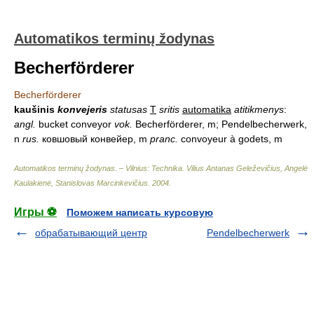
Automatikos terminų žodynas
Becherförderer
Becherförderer
kaušinis
konvejeris
statusas
T
sritis
automatika
atitikmenys
:
angl.
bucket conveyor
vok.
Becherförderer, m; Pendelbecherwerk,
n
rus.
ковшовый конвейер, m
pranc.
convoyeur à godets, m
Automatikos terminų žodynas. – Vilnius: Technika
.
Vilius Antanas Geleževičius, Angelė
Kaulakienė, Stanislovas Marcinkevičius
.
2004
.
Игры ⚽
Поможем написать курсовую
обрабатывающий центр
Pendelbecherwerk