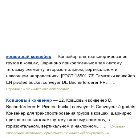
ковшовый конвейер
— Конвейер для транспортирования
грузов в ковшах, шарнирно прикрепленных к замкнутому
тяговому элементу, в горизонтальном, вертикальном и
наклонном направлениях. [ГОСТ 18501 73] Тематики конвейер
EN pivoted bucket conveyer DE Becherförderer FR… …
Справочник технического переводчика
Ковшовый конвейер
— 12. Ковшовый конвейер D.
Becherförderer Е. Pivoted bucket conveyer F. Convoyeur à godets
Конвейер для транспортирования грузов в ковшах, шарнирно
прикрепленных к замкнутому тяговому элементу, в
горизонтальном, вертикальном и наклонном… …
Словарь-
справочник терминов нормативно-технической документации