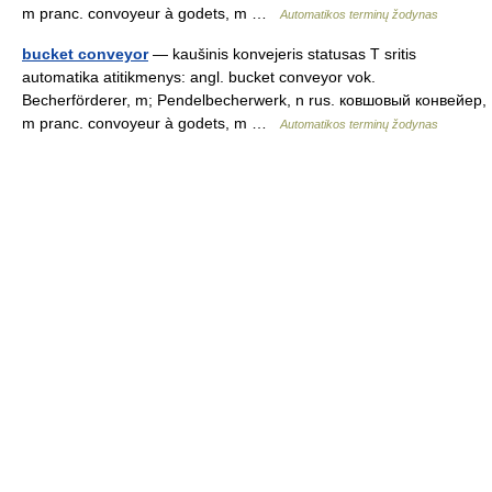
m pranc. convoyeur à godets, m …
Automatikos terminų žodynas
bucket conveyor
— kaušinis konvejeris statusas T sritis
automatika atitikmenys: angl. bucket conveyor vok.
Becherförderer, m; Pendelbecherwerk, n rus. ковшовый конвейер,
m pranc. convoyeur à godets, m …
Automatikos terminų žodynas