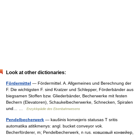
Look at other dictionaries:
Fördermittel
— Fördermittel. A. Allgemeines und Berechnung der
F. Die wichtigsten F. sind Kratzer und Schlepper, Förderbänder aus
biegsamen Stoffen bzw. Gliederbänder, Becherwerke mit festen
Bechern (Elevatoren), Schaukelbecherwerke, Schnecken, Spiralen
und… …
Enzyklopädie des Eisenbahnwesens
Pendelbecherwerk
— kaušinis konvejeris statusas T sritis
automatika atitikmenys: angl. bucket conveyor vok.
Becherförderer, m; Pendelbecherwerk, n rus. ковшовый конвейер,